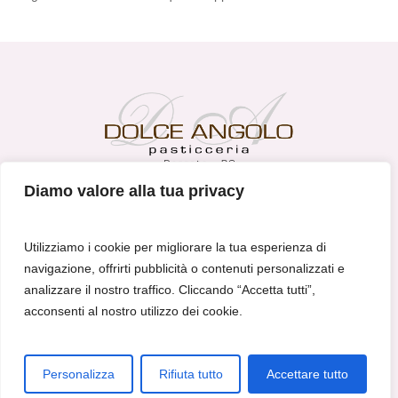
Diamo valore alla tua privacy
DOLCE ANGOLO S.R.L
Via G. Matteotti 85 - 25086 Rezzato (BS)
Utilizziamo i cookie per migliorare la tua esperienza di
shop@pasticceriadolceangolo.it
navigazione, offrirti pubblicità o contenuti personalizzati e
analizzare il nostro traffico. Cliccando “Accetta tutti”,
P.IVA 03274690175
acconsenti al nostro utilizzo dei cookie.
Privacy Policy
|
Cookie Policy
Personalizza
Rifiuta tutto
Accettare tutto