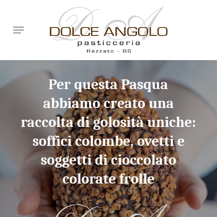
Skip
to
Menu
main
content
Per questa Pasqua
abbiamo creato una
raccolta di golosità uniche:
soffici colombe, ovetti e
soggetti di cioccolato
colorate frolle