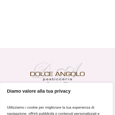
Diamo valore alla tua privacy
DOLCE ANGOLO S.R.L
Via G. Matteotti 85 - 25086 Rezzato (BS)
Utilizziamo i cookie per migliorare la tua esperienza di
shop@pasticceriadolceangolo.it
navigazione, offrirti pubblicità o contenuti personalizzati e